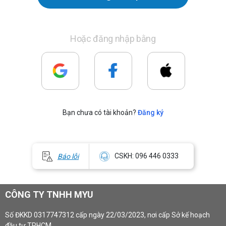
Hoặc đăng nhập bằng
Bạn chưa có tài khoản?
Đăng ký
CSKH: 096 446 0333
Báo lỗi
CÔNG TY TNHH MYU
Số ĐKKD 0317747312 cấp ngày 22/03/2023, nơi cấp Sở kế hoạch
đầu tư TPHCM.